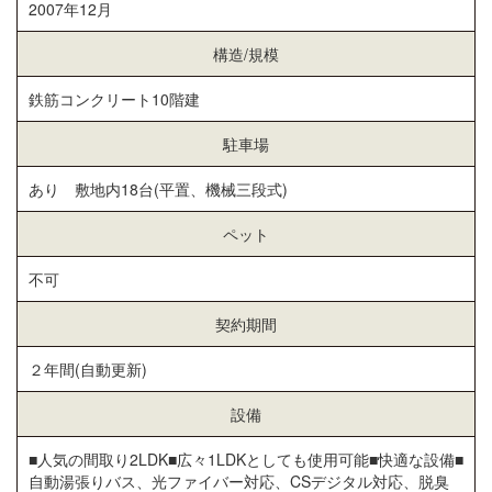
2007年12月
構造/規模
鉄筋コンクリート10階建
駐車場
あり 敷地内18台(平置、機械三段式)
ペット
不可
契約期間
２年間(自動更新)
設備
■人気の間取り2LDK■広々1LDKとしても使用可能■快適な設備■
自動湯張りバス、光ファイバー対応、CSデジタル対応、脱臭