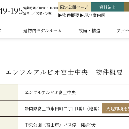
限定公開ページ
資料請求
49-195
営業時間／10:00～18:00
定休日／火曜・水曜
▶物件概要
▶現地案内図
り
建物内モデルルーム
設備・構造
アク
エンブルアルビオ富士中央 物件概要
エンブルアルビオ富士中央
静岡県富士市永田町二丁目1番1（地番）
周辺環境を
中央公園（富士市）バス停 徒歩9分