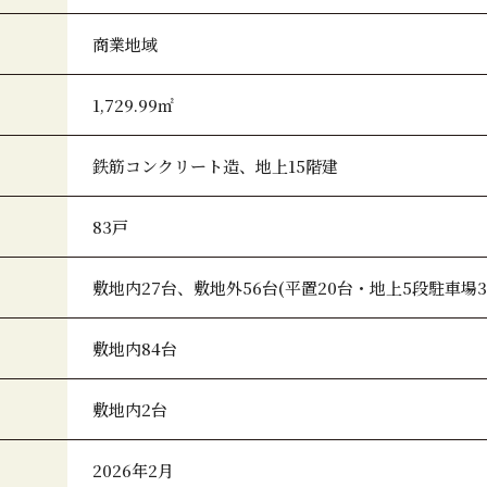
商業地域
1,729.99㎡
鉄筋コンクリート造、地上15階建
83戸
敷地内27台、敷地外56台(平置20台・地上5段駐車場3
敷地内84台
敷地内2台
2026年2月