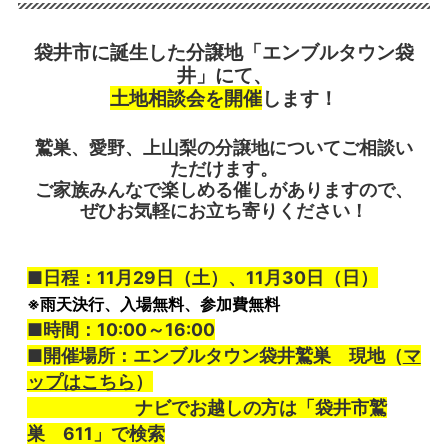
袋井市に誕生した分譲地「エンブルタウン袋
井」にて、
土地相談会を開催
します！
鷲巣、愛野、上山梨の分譲地についてご相談い
ただけます。
ご家族みんなで楽しめる催しがありますので、
ぜひお気軽にお立ち寄りください！
■日程：11月29日（土）、11月30日（日）
※雨天決行、入場無料、参加費無料
■時間：10:00～16:00
■開催場所：エンブルタウン袋井鷲巣 現地（
マ
ップはこちら
）
ナビでお越しの方は「袋井市鷲
巣 611」で検索