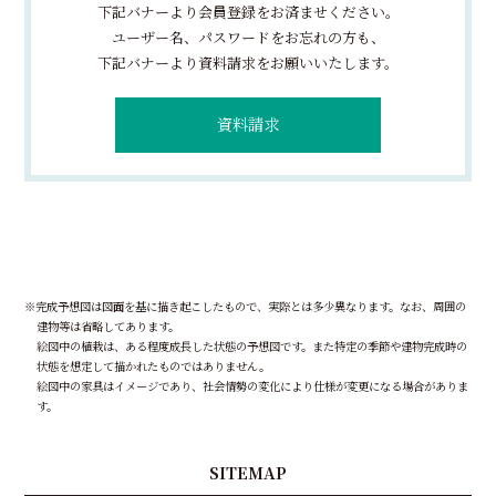
下記バナーより会員登録をお済ませください。
ユーザー名、パスワードをお忘れの方も、
下記バナーより資料請求をお願いいたします。
資料請求
※完成予想図は図面を基に描き起こしたもので、実際とは多少異なります。なお、周囲の
建物等は省略してあります。
絵図中の植栽は、ある程度成長した状態の予想図です。また特定の季節や建物完成時の
状態を想定して描かれたものではありません。
絵図中の家具はイメージであり、社会情勢の変化により仕様が変更になる場合がありま
す。
SITEMAP