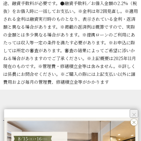
途、融資手数料が必要です。●融資手数料／お借入金額の2.2%（税
抜）をお借入時に一括してお支払い。※金利は年2回見直し。※適用
される金利は融資実行時のものとなり、表示されている金利・返済
額と異なる場合があります。※掲載の返済例は概算ですので、実際
の金額とは多少異なる場合があります。※提携ローンのご利用にあ
たっては収入等一定の条件を満たす必要があります。※お申込に際
しては所定の審査があります。審査の結果によってご希望に添いか
ねる場合がありますのでご了承ください。※上記概要は2025年11月
現在のものです。※管理費・修繕積立金等は含みません。※詳しく
は係員にお問合せください。※ご購入の際には上記支払い以外に諸
費用および毎月の管理費、修繕積立金等がかかります
SITEMAP
×
パティオ
コンセプト
ご契約者様の声
間取り