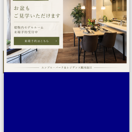
建物内モデルルーム
設備・構造
2社の共同プロジェクト
周辺環境
物件概要
お問い合わせ
「エンブル・パーク＆レジデンス駿河池田」マンションギ
ャラリー
0120-541-256
営業時間／10:00～18:00
定休日／火曜・水曜（祝日を除く）
資料請求
来場予約