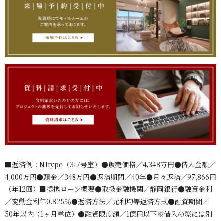
■返済例：N1type（317号室）●販売価格／4,348万円●借入金額／
4,000万円●頭金／348万円●返済期間／40年●月々返済／97,866円
（年12回）■提携ローン概要●取扱金融機関／静岡銀行●融資金利
／変動金利年0.825％●返済方法／元利均等返済方式●融資期間／
50年以内（1ヶ月単位）●融資限度額／1億円以下※借入の際には別