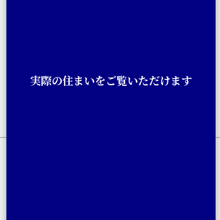
実際の住まいをご覧いただけます
［売主］
［売主］
ヨシコン株式会社個人情報保護方針
株式会社ミサワホーム静岡プライバシーポリシー
© 2024 Yoshicon Co.,Ltd. All Rights Reserved.