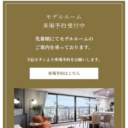
モ
デ
ル
ル
ー
ム
来
場
予
約
受
付
中
先着順にてモデルルームの
ご案内を承っております。
下記ボタンより来場予約をお願いします。
来場予約はこちら