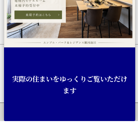
［売主］
［売主］
ヨシコン株式会社個人情報保護方針
株式会社ミサワホーム静岡プライバシーポリシー
実際の住まいをゆっくりご覧いただけ
© 2024 Yoshicon Co.,Ltd. All Rights Reserved.
ます
TEL
資料請求
来場予約