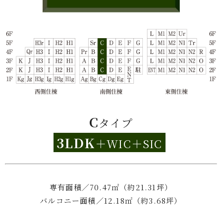
C
タイプ
3LDK
＋WIC＋SIC
専有面積／70.47㎡（約21.31坪）
バルコニー面積／12.18㎡（約3.68坪）